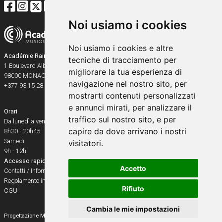
Noi usiamo i cookies
Noi usiamo i cookies e altre
Académie Rainier III
tecniche di tracciamento per
1 Boulevard Albert Ier
migliorare la tua esperienza di
98000
MONACO
navigazione nel nostro sito, per
+377 93 15 28 91
mostrarti contenuti personalizzati
e annunci mirati, per analizzare il
Orari
traffico sul nostro sito, e per
Da lunedì a venerdì
capire da dove arrivano i nostri
8h30 - 20h45
Samedi
visitatori.
9h - 12h
Accesso rapido
Accetto
Contatti / Informazioni pratiche
Regolamento interno
Rifiuto
CGU
Cambia le mie impostazioni
Progettazione
Media & Events