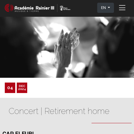
EN
DEC
04
2024
Concert | Retirement home
CAP FLEURI